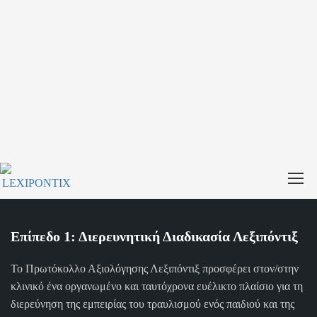
Επίπεδο 1: Διερευνητική Διαδικασία Λεξιπόντιξ
Το Πρωτόκολλο Αξιολόγησης Λεξιπόντιξ προσφέρει στον/στην
κλινικό ένα οργανωμένο και ταυτόχρονα ευέλικτο πλαίσιο για τη
διερεύνηση της εμπειρίας του τραυλισμού ενός παιδιού και της