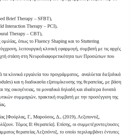
ed Brief Therapy – SFBT),
 Interaction Therapy – PCI),
ural Therapy – CBT),
ομιλίας, όπως το Fluency Shaping και το Stuttering
ύγχρονη, λειτουργική κλινική εφαρμογή, συμβατή με τις αρχές
οιχτή στάση στη Νευροδιαφορετικότητα των Προσώπων που
 τα κλινικά εργαλεία του προγράμματος, αναλύεται διεξοδικά
ules) και η διαδικασία εξατομίκευσης της θεραπείας, με βάση
αι της οικογένειας, τα μοναδικά δηλαδή και ιδιαίτερα δυνατά
ευτικών συμμαχιών, πρακτική συμβατή με την προσέγγιση της
ας.
ας [Φούρλας, Γ., Μαρούσος, Δ., (2019), Λεξιποντιξ,
ίζουν. Τόμος ΙΙ: Θεραπεία]. Επίσης, οι συμμετέχοντες/ουσες
ματος θεραπείας Λεξιπόντιξ, το οποίο περιλαμβάνει έντυπες