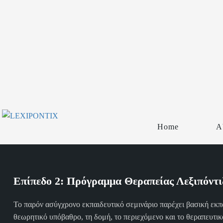
Home
A
Επίπεδο 2: Πρόγραμμα Θεραπείας Λεξιπόντι
Το παρόν ασύγχρονο εκπαιδευτικό σεμινάριο παρέχει βασική εκ
θεωρητικό υπόβαθρο, τη δομή, το περιεχόμενο και το θεραπευτι