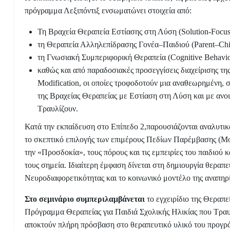
πρόγραμμα Λεξιπόντιξ ενσωματώνει στοιχεία από:
Τη Βραχεία Θεραπεία Εστίασης στη Λύση (Solution-Focus
τη Θεραπεία Αλληλεπίδρασης Γονέα–Παιδιού (Parent–Child
τη Γνωσιακή Συμπεριφορική Θεραπεία (Cognitive Behavio
καθώς και από παραδοσιακές προσεγγίσεις διαχείρισης της 
Modification, οι οποίες τροφοδοτούν μια αναθεωρημένη, σ
της Βραχείας Θεραπείας με Εστίαση στη Λύση και με αν
Τραυλίζουν.
Κατά την εκπαίδευση στο Επίπεδο 2,παρουσιάζονται αναλυτικά
το σκεπτικό επιλογής των επιμέρους Πεδίων Παρέμβασης (Mod
την «Προσδοκία», τους πόρους και τις εμπειρίες του παιδιού κ
τους σημεία. Ιδιαίτερη έμφαση δίνεται στη δημιουργία θεραπ
Νευροδιαφορετικότητας και το κοινωνικό μοντέλο της αναπηρί
Στο σεμινάριο συμπεριλαμβάνεται
το εγχειρίδιο της Θεραπεί
Πρόγραμμα Θεραπείας για Παιδιά Σχολικής Ηλικίας που Τραυλ
αποκτούν πλήρη πρόσβαση στο θεραπευτικό υλικό του προγράμ