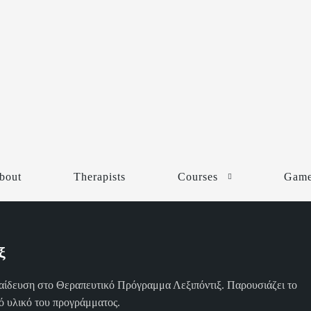
bout
Therapists
Courses
Gam
ξ
παίδευση στο Θεραπευτικό Πρόγραμμα Λεξιπόντιξ. Παρουσιάζει το
κό υλικό του προγράμματος.