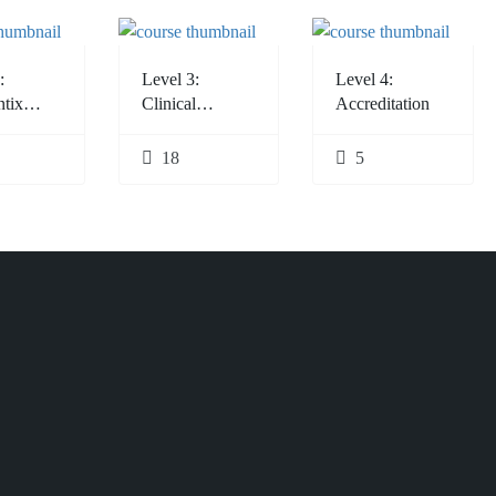
:
Level 3:
Level 4:
ntix
Clinical
Accreditation
y
Application
amme
18
5