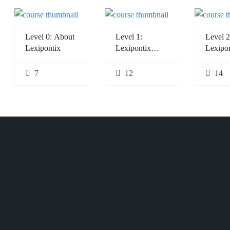
Level 0: About
Level 1:
Level 2
Lexipontix
Lexipontix
Lexipo
Assessment
Therap
Protocol (LAP)
Progr
7
12
14